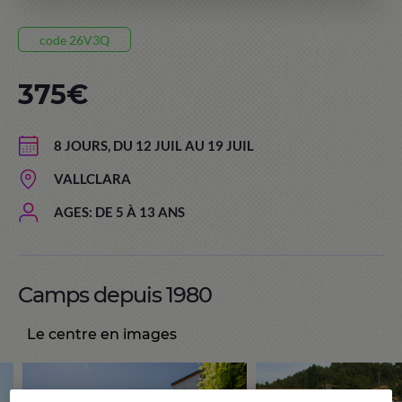
code 26V3Q
375€
8 JOURS, DU 12 JUIL AU 19 JUIL
VALLCLARA
AGES: DE 5 À 13 ANS
Camps depuis 1980
Le centre en images