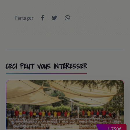
9:00
/ Transfert à PortAventura World (sortie
Partager
optionnelle)
10:00 - 13:30
/ Jour à Port Aventura / Costa Caribe /
FerrariLand.
13:30 - 14:45
/ Lunch time
CECI PEUT VOUS INTÉRESSER
15:00 - 18:30
/ Jour à Port Aventura / Costa Caribe /
FerrariLand.
18:30 - 19:30
/ Snack time
19:30 - 20:30
/ Back to the camp
20:30
/ Bye-bye!
1.750€