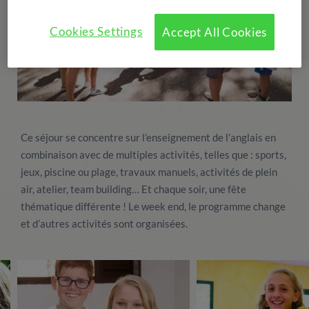
Cookies Settings
Accept All Cookies
Ce séjour se concentre sur l’enseignement de l’anglais en
combinaison avec de multiples activités, telles que : sports,
jeux, piscine ou plage, travaux manuels, activités de plein
air, atelier, team building… Et chaque soir, une fête
thématique différente ! Le week end, le programme change
et d’autres activités sont organisées.