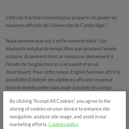
L'été est-il un bon moment pour préparer et passer les
examens officiels de l'Université de Cambridge ?
Nous pensons que oui, c'est le moment idéal ! Les
étudiants ont plus de temps libre que pendant l'année
scolaire, ils peuvent donc se consacrer pleinement à
l'étude de l'anglais tout en s'amusant et en se
divertissant. Pour cette raison, English Summer offre la
possibilité d'obtenir des diplômes officiels reconnus
dans le monde entier sans avoir à quitter les camps
d'été.
By clicking “Accept All Cookies”, you agree to the
storing of cookies on your device to enhance site
navigation, analyze site usage, and assist in our
marketing efforts.
Cookies policy