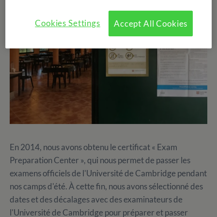
Cookies Settings
Accept All Cookies
En 2014, nous avons obtenu le certificat « Exam
Preparation Center », qui nous permet de passer les
examens officiels de l'Université de Cambridge pendant
nos camps d'été. À cette fin, nous avons sélectionné des
dates et des décalages avec des examinateurs de
l'Université de Cambridge pour préparer et passer