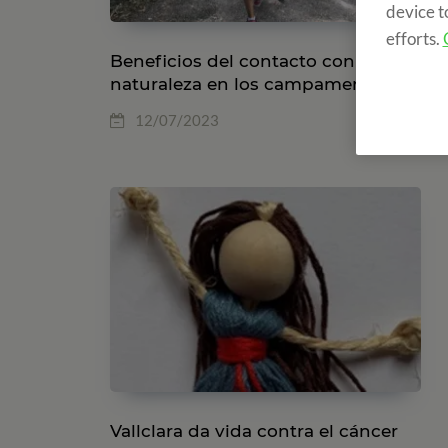
device t
efforts.
Beneficios del contacto con la
naturaleza en los campamentos
12/07/2023
Vallclara da vida contra el cáncer