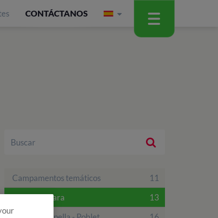
tes
CONTÁCTANOS
Campamentos temáticos
11
Finca Vallclara
13
 your
Finca La Capella - Poblet
16