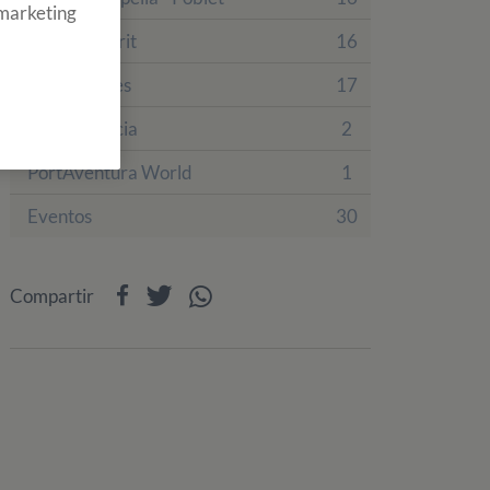
 marketing
Finca Tamarit
16
Finca Prades
17
Villa Engracia
2
PortAventura World
1
Eventos
30
Compartir