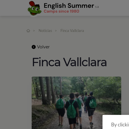
>
Noticias
>
Finca Vallclara
Volver
Finca Vallclara
By click