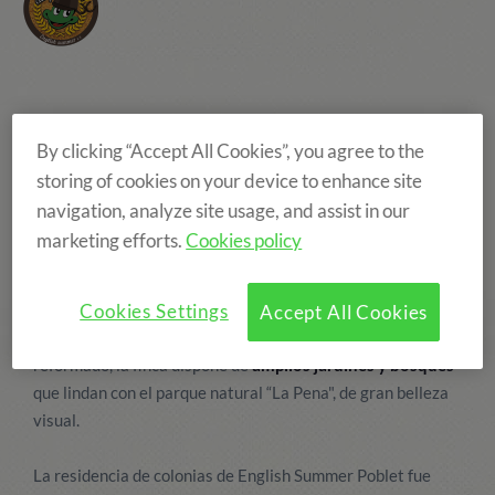
Situación y entorno
By clicking “Accept All Cookies”, you agree to the
Situación y entorno
storing of cookies on your device to enhance site
La finca “La Capella" es una de nuestras casas de colonias
navigation, analyze site usage, and assist in our
en Catalunya y se encuentra en L'Espluga de Francolí, La
marketing efforts.
Cookies policy
Conca de Barberà, en el paraje denominado “Las Masías",
muy cerca del Monasterio de Poblet.
Además de unas
Cookies Settings
instalaciones modernas que permiten realizar actividades
Accept All Cookies
de ocio y deportivas y de un edificio recientemente
reformado, la finca dispone de
amplios jardines y bosques
que lindan con el parque natural “La Pena", de gran belleza
visual.
La residencia de colonias de English Summer Poblet fue