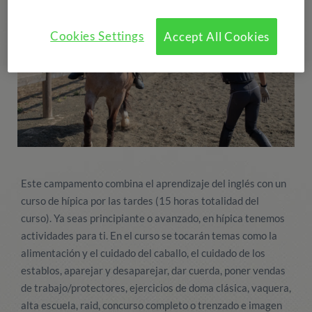
Cookies Settings
Accept All Cookies
Este campamento combina el aprendizaje del inglés con un
curso de hípica por las tardes (15 horas totalidad del
curso). Ya seas principiante o avanzado, en hípica tenemos
actividades para ti. En el curso se tocarán temas como la
alimentación y el cuidado del caballo, el cuidado de los
establos, aparejar y desaparejar, dar cuerda, poner vendas
de trabajo/protectores, ejercicios de doma clásica, vaquera,
alta escuela, raid, concurso completo o trenzado e imagen