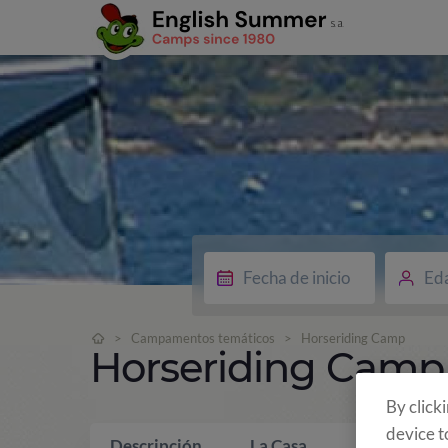
Ed
>
Campamentos temáticos
>
Horseriding Camp
Horseriding Camp
By click
device t
Descripción
La Casa
¿Qué incluy