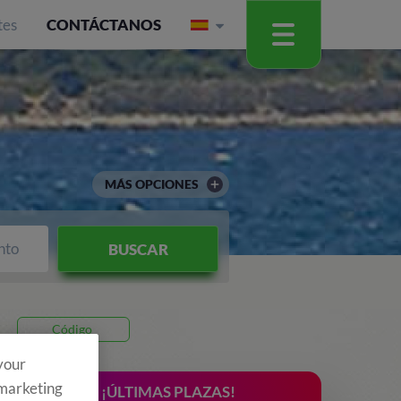
tes
CONTÁCTANOS
MÁS OPCIONES
nto
BUSCAR
Código
 your
 marketing
¡ÚLTIMAS PLAZAS!