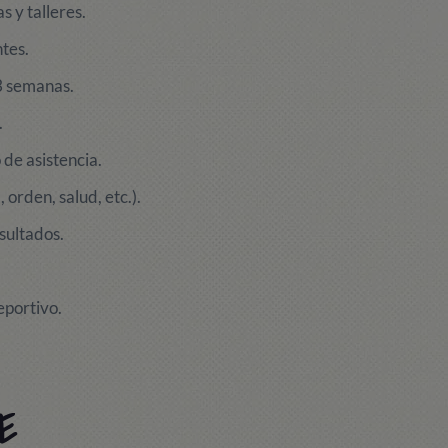
s y talleres.
tes.
 3 semanas.
.
de asistencia.
orden, salud, etc.).
sultados.
eportivo.
E