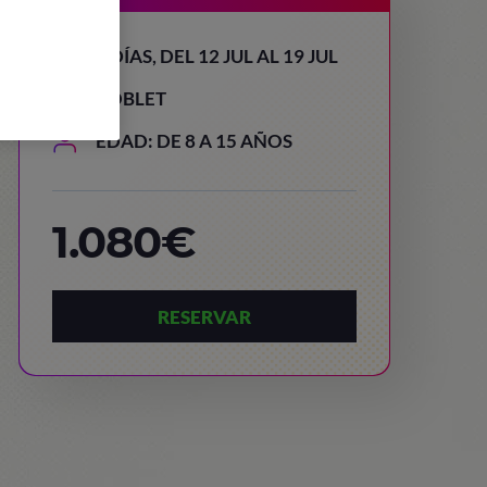
8 DÍAS, DEL 12 JUL AL 19 JUL
POBLET
EDAD: DE 8 A 15 AÑOS
1.080€
RESERVAR