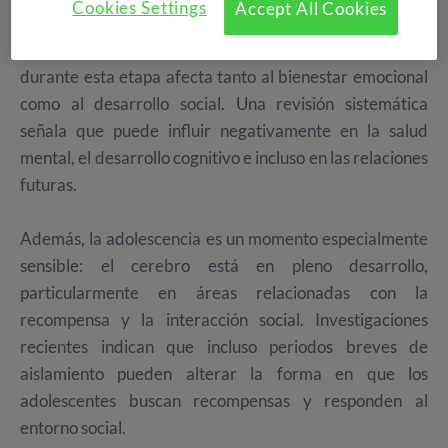
Cookies Settings
Accept All Cookies
Diversos estudios han demostrado que el aislamiento
durante esta etapa afecta tanto al bienestar emocional
como al desarrollo social. Una revisión sistemática
señala que puede influir negativamente en la salud
mental, el desarrollo cognitivo e incluso en las relaciones
futuras.
Además, la adolescencia es un momento especialmente
sensible: el cerebro está en pleno desarrollo,
particularmente en áreas relacionadas con la
recompensa y la interacción social. Investigaciones
recientes indican que incluso periodos breves de
aislamiento pueden alterar la forma en que los
adolescentes buscan recompensas y responden al
entorno social.