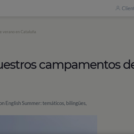
Clien
e verano en Cataluña
uestros campamentos de
 English Summer: temáticos, bilingües,