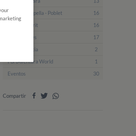
Finca Vallclara
13
 your
Finca La Capella - Poblet
16
 marketing
Finca Tamarit
16
Finca Prades
17
Villa Engracia
2
PortAventura World
1
Eventos
30
Compartir