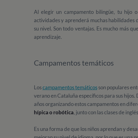
Al elegir un campamento bilingüe, tu hijo o 
actividades y aprenderá muchas habilidades d
su nivel. Son todo ventajas. Es mucho más que
aprendizaje.
Campamentos temáticos
Los
campamentos temáticos
son populares en
verano en Cataluña específicos para sus hijos
años organizando estos campamentos en difer
hípica o robótica
, junto con las clases de inglé
Es una forma de que los niños aprendan y desar
mejoran su nivel de idioma, por lo que es una