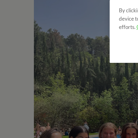
By click
device t
efforts.