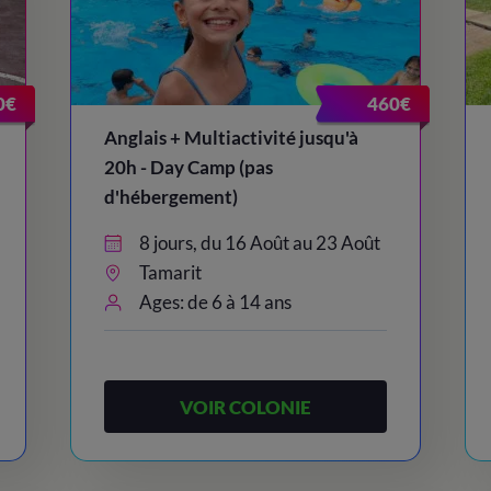
0€
460€
Anglais + Multiactivité jusqu'à
20h - Day Camp (pas
d'hébergement)
8 jours, du 16 Août au 23 Août
Tamarit
Ages: de 6 à 14 ans
VOIR COLONIE