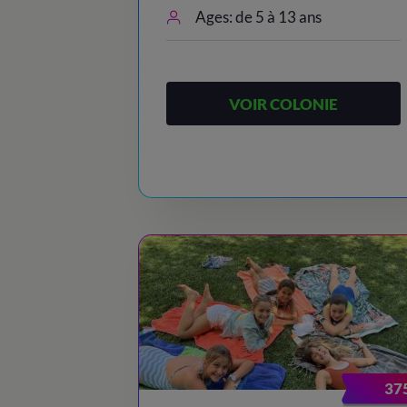
Ages: de 5 à 13 ans
VOIR COLONIE
37