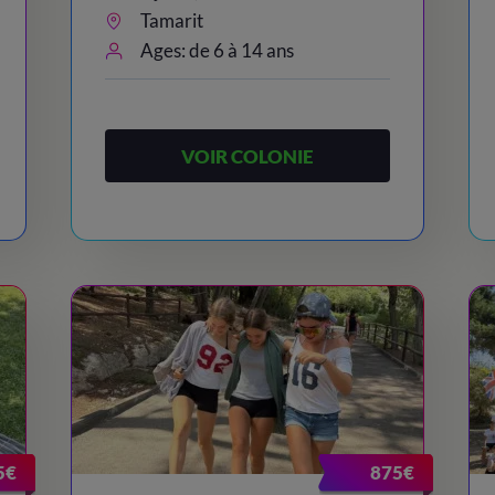
Tamarit
Ages: de 6 à 14 ans
VOIR COLONIE
5€
875€