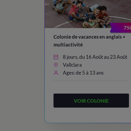
75
Colonie de vacances en anglais +
multiactivité
8 jours, du 16 Août au 23 Août
Vallclara
Ages: de 5 à 13 ans
VOIR COLONIE