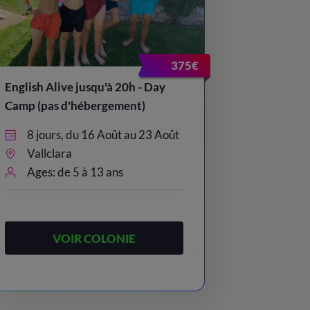
375€
English Alive jusqu'à 20h - Day
Camp (pas d'hébergement)
8 jours, du 16 Août au 23 Août
Vallclara
Ages: de 5 à 13 ans
VOIR COLONIE