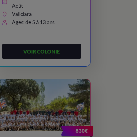
Août
Vallclara
Ages: de 5 à 13 ans
VOIR COLONIE
830€