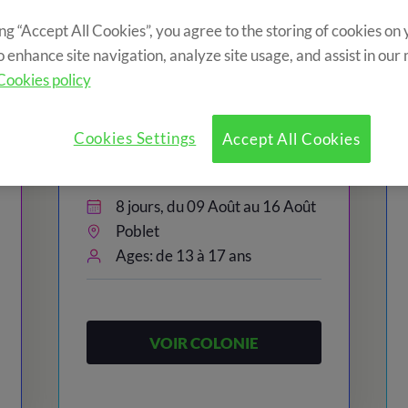
ing “Accept All Cookies”, you agree to the storing of cookies on
o enhance site navigation, analyze site usage, and assist in our
Cookies policy
0€
815€
Cookies Settings
Accept All Cookies
Teenager Camp
8 jours, du 09 Août au 16 Août
Poblet
Ages: de 13 à 17 ans
VOIR COLONIE