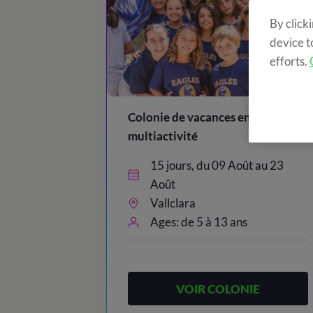
By click
device t
efforts.
1.36
Colonie de vacances en anglais +
multiactivité
15 jours, du 09 Août au 23
Août
Vallclara
Ages: de 5 à 13 ans
VOIR COLONIE