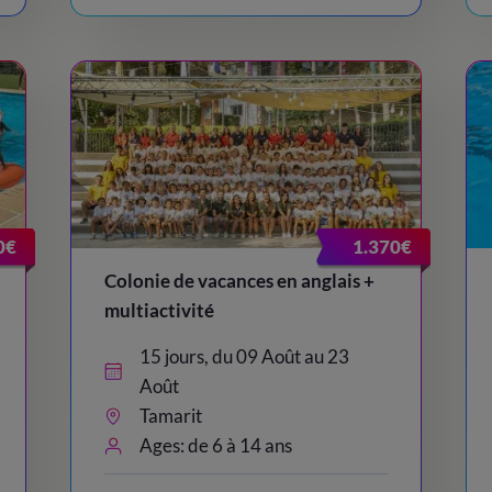
0€
1.370€
Colonie de vacances en anglais +
multiactivité
15 jours, du 09 Août au 23
Août
Tamarit
Ages: de 6 à 14 ans