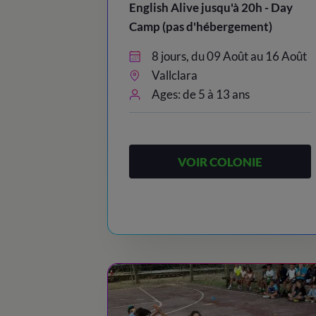
English Alive jusqu'à 20h - Day
Camp (pas d'hébergement)
8 jours, du 09 Août au 16 Août
Vallclara
Ages: de 5 à 13 ans
VOIR COLONIE