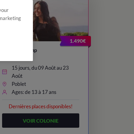
 your
 marketing
1.490€
Teenager Camp
15 jours, du 09 Août au 23
Août
Poblet
Ages: de 13 à 17 ans
Dernières places disponibles!
VOIR COLONIE