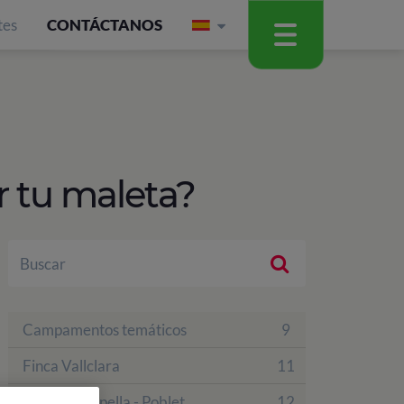
tes
CONTÁCTANOS
 tu maleta?
Campamentos temáticos
9
Finca Vallclara
11
Finca La Capella - Poblet
12