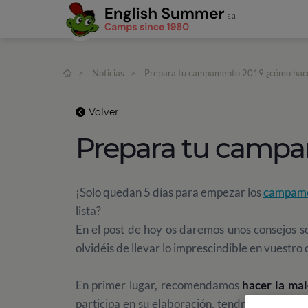
>
Noticias
>
Prepara tu campamento 2019:¿cómo hace
Volver
Prepara tu campa
¡Solo quedan 5 días para empezar los
campame
lista?
En el post de hoy os daremos unos consejos 
olvidéis de llevar lo imprescindible en vuest
En primer lugar, recomendamos
hacer la male
participa en su elaboración, tendrá consciencia