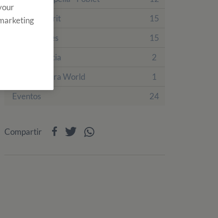
 your
Finca Tamarit
15
 marketing
Finca Prades
15
Villa Engracia
2
PortAventura World
1
Eventos
24
Compartir