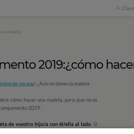
Clien
r tu maleta?
mento 2019:¿cómo hacer
ntos de verano
! ¿Aún no tienes la maleta
sobre cómo hacer una maleta, para que no os
ro campamento 2019.
ta de vuestro hijo/a con él/ella al lado
. Si
 de todo lo que se lleva y le será más fácil y