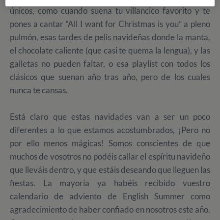
únicos, como cuando suena tu villancico favorito y te
pones a cantar “All I want for Christmas is you” a pleno
pulmón, esas tardes de pelis navideñas donde la manta,
el chocolate caliente (que casi te quema la lengua), y las
galletas no pueden faltar, o esa playlist con todos los
clásicos que suenan año tras año, pero de los cuales
nunca te cansas.
Está claro que estas navidades van a ser un poco
diferentes a lo que estamos acostumbrados, ¡Pero no
por ello menos mágicas! Somos conscientes de que
muchos de vosotros no podéis callar el espíritu navideño
que lleváis dentro, y que estáis deseando que lleguen las
fiestas. La mayoría ya habéis recibido vuestro
calendario de adviento de English Summer como
agradecimiento de haber confiado en nosotros este año.