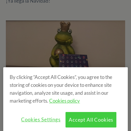
¡Ya llega la Navidad!
By clicking “Accept All Cookies”, you agree to the
storing of cookies on your device to enhance site
La navidad ya está a la vuelta de la esquina y con ello
navigation, analyze site usage, and assist in our
todos los instantes mágicos que trae consigo. Esa
marketing efforts.
Cookies policy
sensación cálida de ver a tus seres queridos, esos
regalos de Papa Noel que te hacen saltar de alegría
Cookies Settings
Accept All Cookies
mientras los desenvuelves y que por un momento se te
olvida hasta pensar que hay dentro. Esos instantes