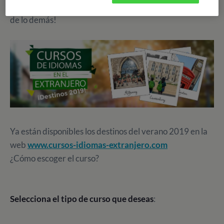
curso especializado
o no...¡y nosotros nos encargamos
de lo demás!
Ya están disponibles los destinos del verano 2019 en la
web
www.cursos-idiomas-extranjero.com
¿Cómo escoger el curso?
Selecciona el tipo de curso que deseas
: