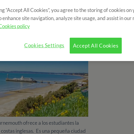
r durante toda la estancia les aporta un plus
ing “Accept All Cookies”, you agree to the storing of cookies on
ura
abroad
. Para este verano 2019 hemos
o enhance site navigation, analyze site usage, and assist in our
Cookies policy
Cookies Settings
Accept All Cookies
rnemouth ofrece a los estudiantes la
s costas inglesas. Es una pequeña ciudad