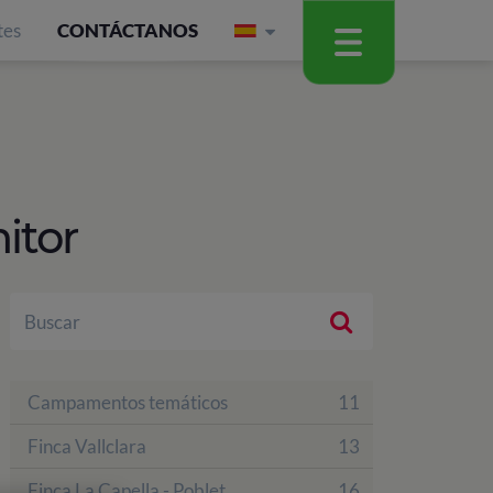
tes
CONTÁCTANOS
itor
Campamentos temáticos
11
Finca Vallclara
13
Finca La Capella - Poblet
16