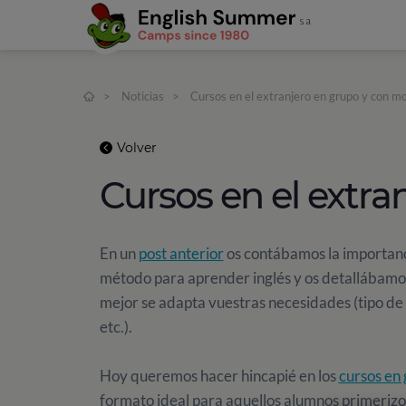
>
Noticias
>
Cursos en el extranjero en grupo y con mo
Volver
Cursos en el extra
En un
post anterior
os contábamos la importanc
método para aprender inglés y os detallábamos 
mejor se adapta vuestras necesidades (tipo de c
etc.).
Hoy queremos hacer hincapié en los
cursos en
formato ideal para aquellos alumnos primerizos