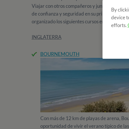
Viajar con otros compañeros y junto a un monito
By click
de confianza y seguridad en su primera avent
device t
organizado los siguientes cursos en grupo:
efforts.
INGLATERRA
BOURNEMOUTH
Con más de 12 km de playas de arena, Bou
oportunidad de vivir el verano típico de la