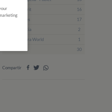
 your
Finca Tamarit
16
 marketing
Finca Prades
17
Villa Engracia
2
PortAventura World
1
Eventos
30
Compartir