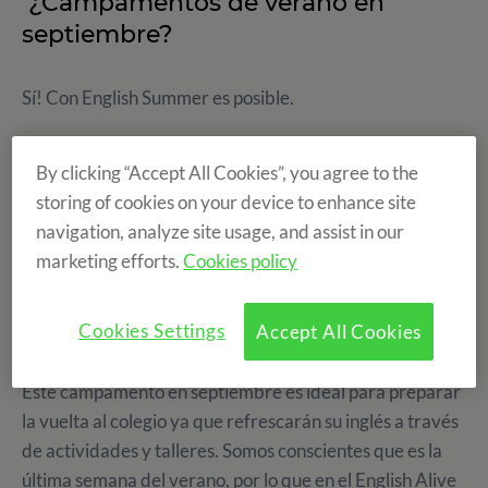
¿Campamentos de verano en
septiembre?
Sí! Con English Summer es posible.
Generalmente los campamentos de verano se realizan
By clicking “Accept All Cookies”, you agree to the
en julio y algunos incluso en agosto, pero qué pasa con el
storing of cookies on your device to enhance site
mes de septiembre, ¿el gran olvidado? Todavía es
navigation, analyze site usage, and assist in our
verano y los niños tienen vacaciones. Pues nosotros
marketing efforts.
Cookies policy
solucionamos el problema con el
ENGLISH ALIVE
CAMP
, ¡el último
campamento de inglés
del verano
Cookies Settings
Accept All Cookies
2021!
Este campamento en septiembre es ideal para preparar
la vuelta al colegio ya que refrescarán su inglés a través
de actividades y talleres. Somos conscientes que es la
última semana del verano, por lo que en el English Alive