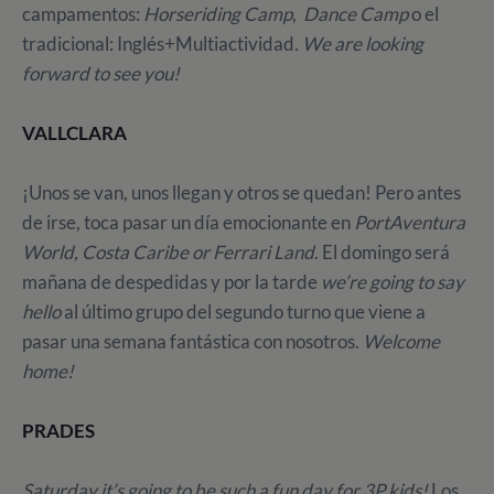
campamentos:
Horseriding Camp
,
Dance Camp
o el
tradicional: Inglés+Multiactividad.
We are looking
forward to see you!
VALLCLARA
¡Unos se van, unos llegan y otros se quedan! Pero antes
de irse, toca pasar un día emocionante en
PortAventura
World, Costa Caribe or Ferrari Land
. El domingo será
mañana de despedidas y por la tarde
we’re going to say
hello
al último grupo del segundo turno que viene a
pasar una semana fantástica con nosotros.
Welcome
home!
PRADES
Saturday it’s going to be such a fun day for 3P kids!
Los