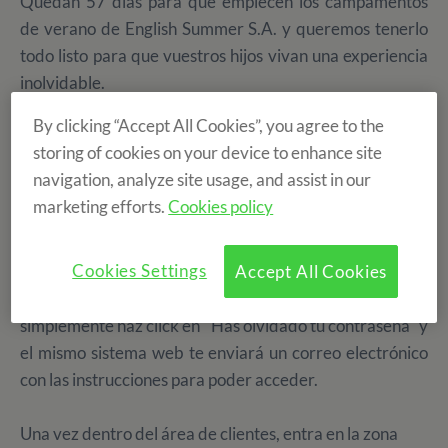
Quedan 57 días para que empiecen los campamentos
de verano de English Summer S.A. y queremos tenerlo
todo listo para que vuestros hijos vivan una experiencia
inolvidable.
By clicking “Accept All Cookies”, you agree to the
Si ya estás apuntado y todavía no has completado todos
storing of cookies on your device to enhance site
tus datos, entra en la zona de Clientes de nuestra página
navigation, analyze site usage, and assist in our
web y
rellena el formulario
con tus datos personales.
marketing efforts.
Cookies policy
Puedes acceder al portal con el correo electrónico de tu
Cookies Settings
Accept All Cookies
reserva y la contraseña que te proporcionamos en el
email de confirmación de reserva. Si no lo encuentras,
simplemente haz click en "Has olvidado tu contraseña" y
el mismo sistema web te enviará un correo electrónico
con las instrucciones para poder acceder.
Una vez dentro del área de clientes, entra en la zona