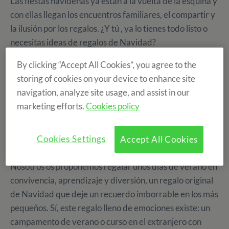
Las fiestas navideñas ya están a la vuelta de la esquina y
con ellas llegan los encuentros familiares, el compartir y
la ilusión por los regalos. ¿Y tú , ya lo tienes todo listo o
necesitas ideas de regalos de Navidad?
By clicking “Accept All Cookies”, you agree to the
Según varios estudios, los regalos más comunes en estas
storing of cookies on your device to enhance site
fechas son los productos electrónicos (móviles, TVs,
navigation, analyze site usage, and assist in our
ordenadores...), juguetes, ropa y calzado, joyas y
marketing efforts.
Cookies policy
también los libros. ¿Pero donde están las emociones, las
experiencias y la felicidad? Ya sabéis que esto también
Cookies Settings
se puede regalar ;)
Accept All Cookies
Nosotros os proponemos regalar unos días de verano en
convivencia, aprendizaje y diversión, un regalo original
de Navidad que deje un recuerdo imborrable en los más
pequeños. Sí, este regalo lleno de emociones existe: un
campamento de verano o curso en el extranjero con