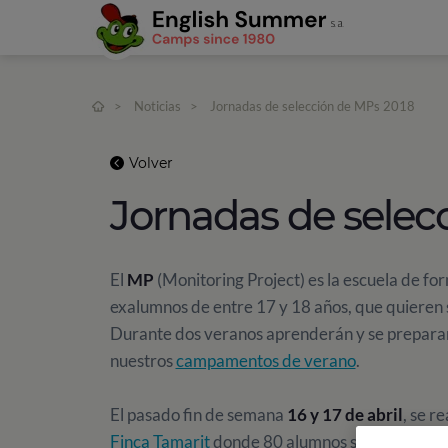
>
Noticias
>
Jornadas de selección de MPs 2018
Volver
Jornadas de selec
El
MP
(Monitoring Project) es la escuela de f
exalumnos de entre 17 y 18 años, que quieren s
Durante dos veranos aprenderán y se preparar
nuestros
campamentos de verano
.
El pasado fin de semana
16 y 17 de abril
, se r
Finca Tamarit
donde 80 alumnos se presentaron