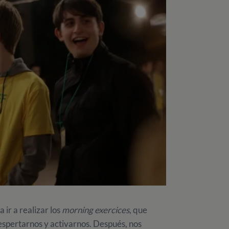
 ir a realizar los
morning exercices
, que
espertarnos y activarnos. Después, nos