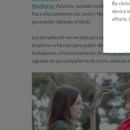
By click
Monitores
. Además, también asistieron 30 MP'
device t
Para ello contamos con Jordi y Núria de la esc
efforts.
para poder obtener el título.
Las jornadas sirven no solo para conocer a los
empiecen a formar para poder desempeñar un
trabajamos, el funcionamiento de los
campamen
algunos de sus compañeros de turno, además d