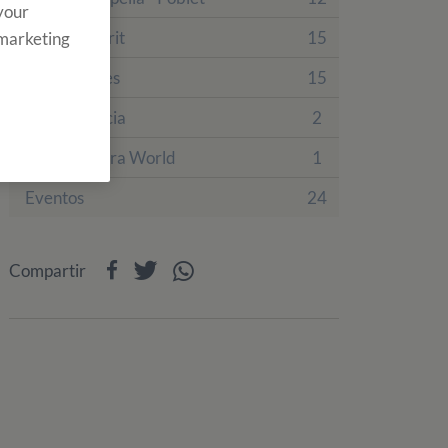
 your
Finca Tamarit
15
 marketing
Finca Prades
15
Villa Engracia
2
PortAventura World
1
Eventos
24
Compartir