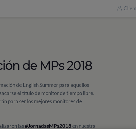
Clien
ción de MPs 2018
ormación de English Summer para aquellos
acarse el título de monitor de tiempo libre.
án para ser los mejores monitores de
ealizaron las
#JornadasMPs2018
en nuestra
 para intentar entrar en nuestra
Escuela de