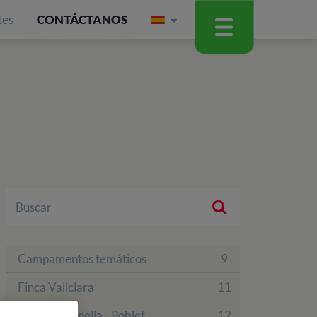
tes
CONTÁCTANOS
Campamentos temáticos
9
Finca Vallclara
11
Finca La Capella - Poblet
12