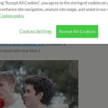
ing “Accept All Cookies”, you agree to the storing of cookies on
s de segundo año para seguir su formación.
o enhance site navigation, analyze site usage, and assist in our
uela EFA, quiénes imparten el curso teórico
Cookies policy
 candidatos sino también para que se
Cookies Settings
Accept All Cookies
 buen trabajo como MP, conocer como
tos English Summer S.A.
y conocer a
e pasárselo muy bien ;)