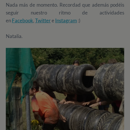
Nada más de momento. Recordad que además podéis
seguir nuestro ritmo de actividades
en
Facebook
,
Twitter
e
Instagram
:)
Natalia.