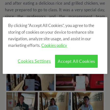
and after eating a delicious rice and grilled chicken, we
have prepared to go to class. It was a very special day,
since the professors and the management team
prepared a ceremony of the most emotional to give us
By clicking “Accept All Cookies”, you agree to the
the diplomas that accredited the realization of the
storing of cookies on your device to enhance site
course. We have all taken some great notes, and we are
navigation, analyze site usage, and assist in our
very happy to have learned a lot and live this
marketing efforts.
Cookies policy
experience.
Cookies Settings
Accept All Cookies