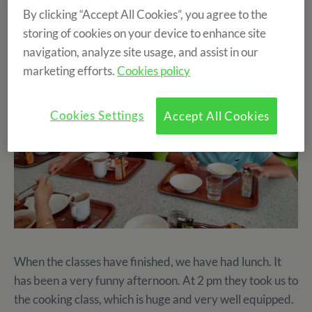
access to extra information.
By clicking “Accept All Cookies”, you agree to the
storing of cookies on your device to enhance site
navigation, analyze site usage, and assist in our
marketing efforts.
Cookies policy
Cookies Settings
Accept All Cookies
When the classes have finished, we have had lunch. It
has been a very funny afternoon. At 2 pm they took us to
the cooking class, which is huge and very well equipped.