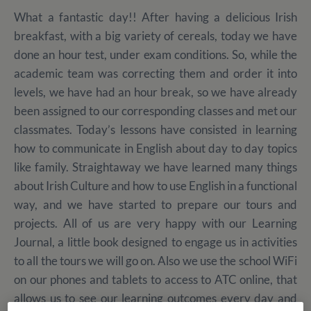
What a fantastic day!! After having a delicious Irish
breakfast, with a big variety of cereals, today we have
done an hour test, under exam conditions. So, while the
academic team was correcting them and order it into
levels, we have had an hour break, so we have already
been assigned to our corresponding classes and met our
classmates. Today’s lessons have consisted in learning
how to communicate in English about day to day topics
like family. Straightaway we have learned many things
about Irish Culture and how to use English in a functional
way, and we have started to prepare our tours and
projects. All of us are very happy with our Learning
Journal, a little book designed to engage us in activities
to all the tours we will go on. Also we use the school WiFi
on our phones and tablets to access to ATC online, that
allows us to see our learning outcomes every day and