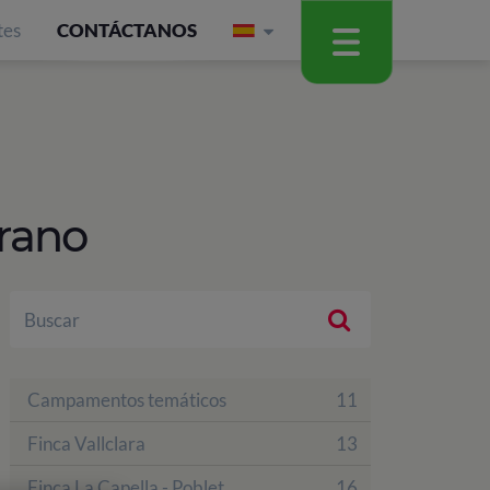
tes
CONTÁCTANOS
rano
Campamentos temáticos
11
Finca Vallclara
13
Finca La Capella - Poblet
16