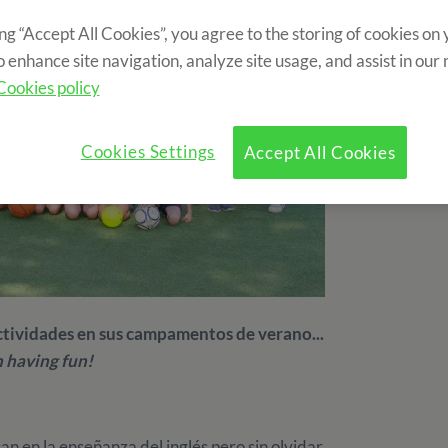
ing “Accept All Cookies”, you agree to the storing of cookies on
o enhance site navigation, analyze site usage, and assist in our
Cookies policy
Cookies Settings
Accept All Cookies
tividades en sus campamentos de verano...
h having fun!
an en la enseñanza del inglés pero sin olvidar