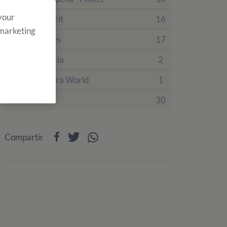
 your
Finca Tamarit
16
 marketing
Finca Prades
17
Villa Engracia
2
PortAventura World
1
Eventos
30
Compartir