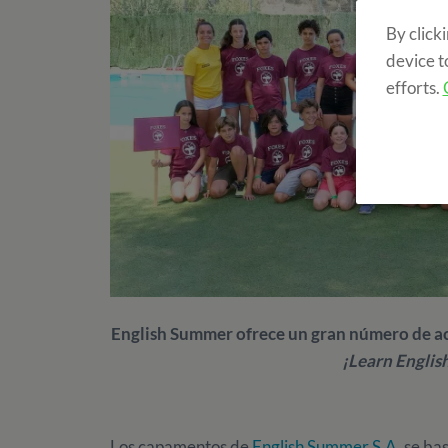
By click
device t
efforts.
English Summer ofrece un gran número de ac
¡Learn Englis
Los capamentos de
English Summer S.A.
se bas