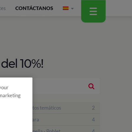
tes
CONTÁCTANOS
del 10%!
 your
 marketing
Campamentos temáticos
2
Finca Vallclara
4
Finca La Capella - Poblet
4