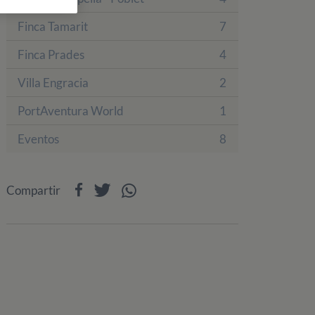
Finca Tamarit
7
Finca Prades
4
Villa Engracia
2
PortAventura World
1
Eventos
8
Compartir