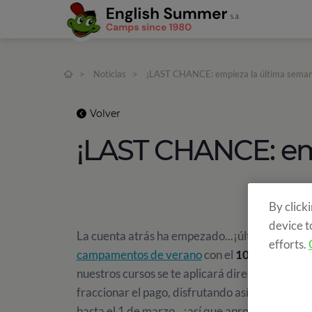
>
Noticias
>
¡LAST CHANCE: empieza la última seman
Volver
¡LAST CHANCE: emp
By click
device t
La cuenta atrás ha empezado...¡última semana
efforts.
campamentos de verano
con el
10% de descu
nuestros cursos se te aplicará directamente el 
fraccionar el pago, disfrutando así de un
6% de
hasta el 1 de marzo...¡así que aprovecha esta 