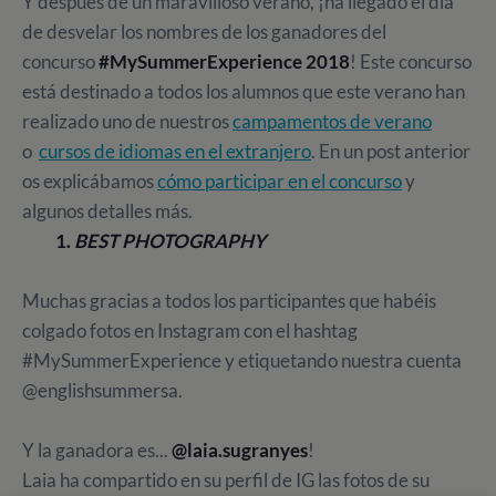
Y después de un maravilloso verano, ¡ha llegado el día
de desvelar los nombres de los ganadores del
concurso
#MySummerExperience 2018
! Este concurso
está destinado a todos los alumnos que este verano han
realizado uno de nuestros
campamentos de verano
o
cursos de idiomas en el extranjero
. En un post anterior
os explicábamos
cómo participar en el concurso
y
algunos detalles más.
1.
BEST PHOTOGRAPHY
Muchas gracias a todos los participantes que habéis
colgado fotos en Instagram con el hashtag
#MySummerExperience y etiquetando nuestra cuenta
@englishsummersa.
Y la ganadora es...
@laia.sugranyes
!
Laia ha compartido en su perfil de IG las fotos de su