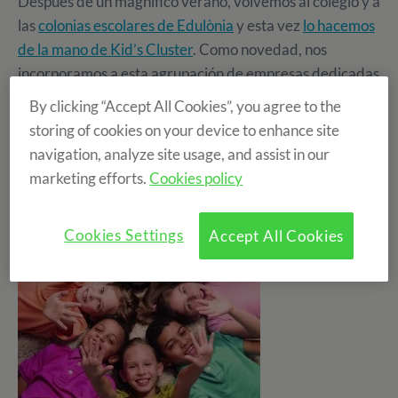
Después de un magnifico verano, volvemos al colegio y a
las
colonias escolares de Edulònia
y esta vez
lo hacemos
de la mano de Kid’s Cluster
. Como novedad, nos
incorporamos a esta agrupación de empresas dedicadas
al tiempo libre educativo para obtener beneficios e
By clicking “Accept All Cookies”, you agree to the
impulsar los servicios que se ofrecen orientados al
storing of cookies on your device to enhance site
sector infantil.
navigation, analyze site usage, and assist in our
marketing efforts.
Cookies policy
Cookies Settings
Accept All Cookies