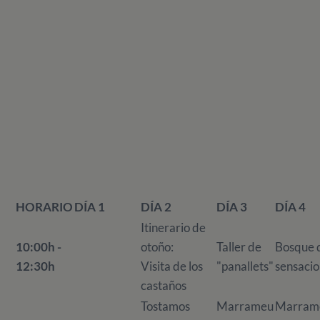
HORARIO
DÍA 1
DÍA 2
DÍA 3
DÍA 4
Itinerario de
10:00h -
otoño:
Taller de
Bosque 
12:30h
Visita de los
"panallets"
sensaci
castaños
Tostamos
Marrameu
Marram