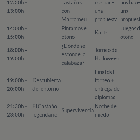
12:30h -
castañas
nos hace
nos hace
13:00h
con
una
una
Marrameu
propuesta
propues
14:00h -
Pintamos el
Juegos 
Karts
15:00h
otoño
otoño
¿Dónde se
18:00h -
Torneo de
esconde la
19:00h
Halloween
calabaza?
Final del
19:00h -
Descubierta
torneo +
20:00h
del entorno
entrega de
diplomas
21:30h -
El Castaño
Noche de
Supervivencia
23:00h
legendario
miedo