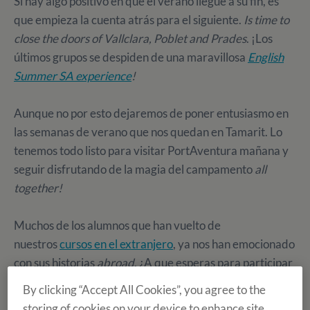
Si hay algo positivo en que el verano llegue a su fin, es
que empieza la cuenta atrás para el siguiente.
Is time to
close the doors of Vallclara, Poblet and Prades
. ¡Los
últimos grupos se despiden de una maravillosa
English
Summer SA experience
!
Aunque no por esto dejaremos de poner entusiasmo en
las semanas de verano que nos quedan en Tamarit. Lo
tenemos todo listo para visitar PortAventura mañana y
seguir disfrutando de la magia del campamento
all
together!
Muchos de los alumnos que han vuelto de
nuestros
cursos en el extranjero
, ya nos han emocionado
con sus historias
abroad
. ¿A que esperas para participar
en el concurso de
"My Summer Experience"
? Envíanos
By clicking “Accept All Cookies”, you agree to the
una redacción con las mejores aventuras de tu
Summer
storing of cookies on your device to enhance site