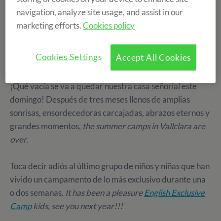
Experience 2018:
Read the bases here
.
navigation, analyze site usage, and assist in our
marketing efforts.
Cookies policy
What is waiting for us this weekend??
Cookies Settings
Accept All Cookies
VALLCLARA
¡Qué vacía se va a quedar nuestra casa señorial este
domingo! Después de tres meses llenos de amplias
sonrisas, ensordecedoras carcajadas, abrazos eternos y
grandes momentos,
the summer camps in Vallclara are
over.
Toca decir adiós al último grupo de niños y niñas que han
vivido un campamento de lo más exclusivo durante una
o dos semanas.
It has been a pleasure
English Exclusive
Camp
kids, see you next year!!!