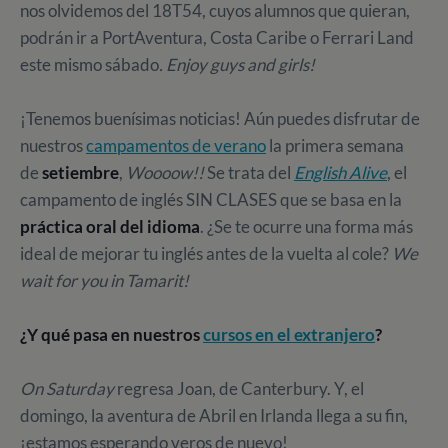
nos olvidemos del 18T54,
cuyos alumnos que quieran,
podrán ir a PortAventura, Costa Caribe o Ferrari Land
este mismo sábado
. Enjoy guys and girls!
¡Tenemos buenísimas noticias! Aún puedes disfrutar de
nuestros
campamentos de verano
la primera semana
de
setiembre
,
Woooow!!
Se trata del
English Alive
, el
campamento de inglés SIN CLASES que se basa en la
práctica oral del idioma
. ¿Se te ocurre una forma más
ideal de mejorar tu inglés antes de la vuelta al cole?
We
wait for you in Tamarit!
¿Y qué pasa en nuestros
cursos en el extranjero
?
On Saturday
regresa Joan, de Canterbury. Y, el
domingo, la aventura de Abril en Irlanda llega a su fin,
¡estamos esperando veros de nuevo!