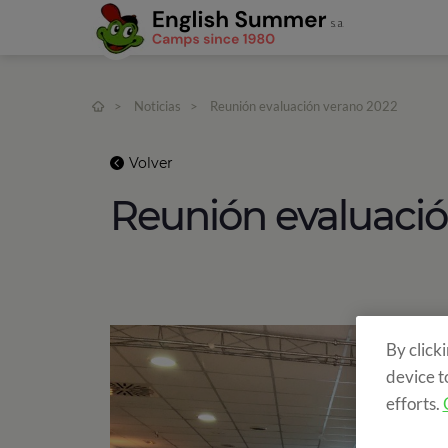
>
Noticias
>
Reunión evaluación verano 2022
Volver
Reunión evaluació
By click
device t
efforts.