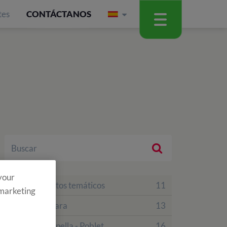
tes
CONTÁCTANOS
 your
Campamentos temáticos
11
 marketing
Finca Vallclara
13
Finca La Capella - Poblet
16