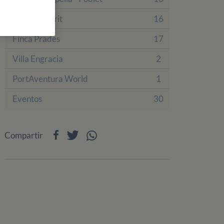
Finca Tamarit
16
Finca Prades
17
Villa Engracia
2
PortAventura World
1
Eventos
30
Compartir