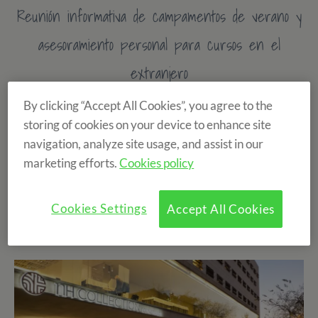
Reunión informativa de campamentos de verano y
asesoramiento personal para cursos en el
extranjero
By clicking “Accept All Cookies”, you agree to the
- BARCELONA, 8 de marzo -
storing of cookies on your device to enhance site
navigation, analyze site usage, and assist in our
English Summer S.A. tiene el placer de invitaros a la
marketing efforts.
Cookies policy
próxima jornada informativa de
campamentos de
verano
y
cursos de idiomas en el extranjero
que
Cookies Settings
Accept All Cookies
realizaremos el próximo
jueves 8 de marzo en el Hotel
NH Collection Constanza de Barcelona.
¿Cómo llegar?