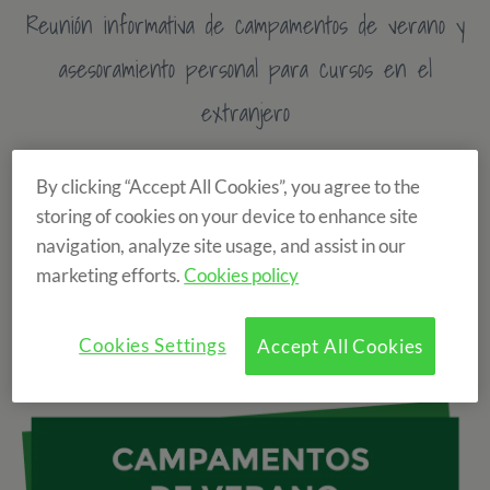
Reunión informativa de campamentos de verano y
asesoramiento personal para cursos en el
extranjero
- SANT CUGAT, 14 de marzo -
By clicking “Accept All Cookies”, you agree to the
storing of cookies on your device to enhance site
English Summer S.A. tiene el placer de invitaros a la
navigation, analyze site usage, and assist in our
próxima jornada informativa de
campamentos de
marketing efforts.
Cookies policy
verano
y
cursos de idiomas en el extranjero
que
realizaremos el próximo
miércoles 14 de marzo en
Cookies Settings
Accept All Cookies
ESADECreapolis, Sant Cugat.
¿Cómo llegar?