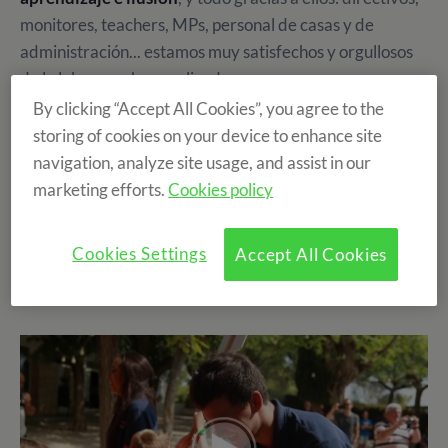
monitores, teachers, MPs, personal de casas y de
administración... estamos muy satisfechos y orgullosos
de la labor que han realizado.
By clicking “Accept All Cookies”, you agree to the
La gran diferencia de nuestros campamentos es
storing of cookies on your device to enhance site
el enorme equipo humano que tenemos. Gracias a
navigation, analyze site usage, and assist in our
su
esfuerzo, motivación y entusiasmo
nuestros
marketing efforts.
Cookies policy
alumnos disfrutan año tras año sus mejores días del
verano en English Summer S.A.
Cookies Settings
Accept All Cookies
Este video es para vosotros: