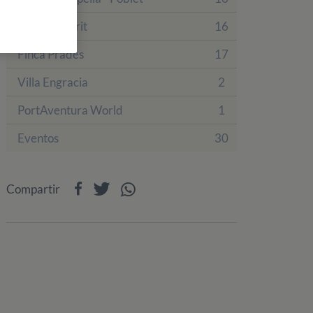
Finca Tamarit
16
Finca Prades
17
Villa Engracia
2
PortAventura World
1
Eventos
30
Compartir