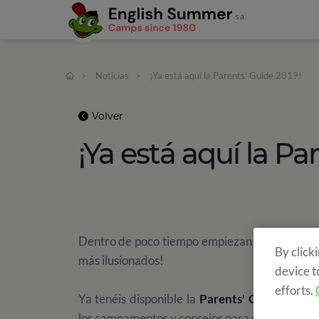
>
Noticias
>
¡Ya está aquí la Parents' Guide 2019!
Volver
¡Ya está aquí la Pa
Dentro de poco tiempo empiezan nuestros
ca
By click
más ilusionados!
device t
efforts.
Ya tenéis disponible la
Parents' Guide 2019
,
los campamentos y consejos para que tu experi