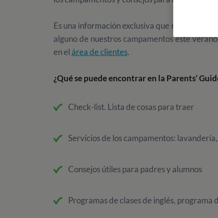
Es una información exclusiva que recibiréis en
alguno de nuestros campamentos este verano.
en el
área de clientes
.
¿Qué se puede encontrar en la Parents’ Guid
Check-list. Lista de cosas para traer
Servicios de los campamentos: lavandería,
Consejos útiles para padres y alumnos
Programas de clases de inglés, programa d