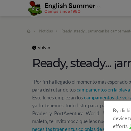
>
Noticias
>
Ready, steady... ¡arrancan los campamen
Volver
Ready, steady... ¡
¡Por fin ha llegado el momento más esperado 
para disfrutar de tus
campamentos en la playa 
Este lunes empiezan los
campamentos de ver
ya lo tenemos todo listo para pasar unas se
By click
Prades y PortAventura World. Si todavía tie
device t
maleta, te invitamos a que leas nuestra public
efforts.
necesitas traer en tus colonias de verano
.