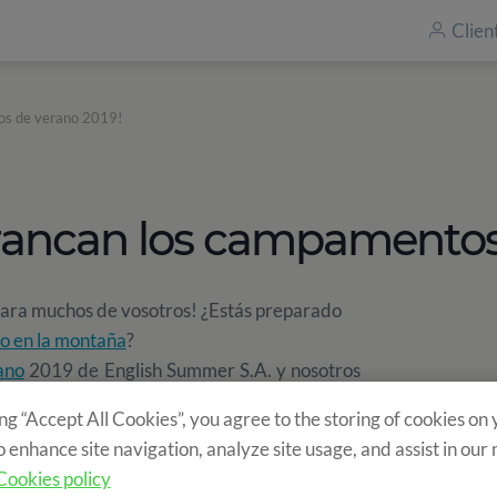
Clien
tos de verano 2019!
arrancan los campamentos
para muchos de vosotros! ¿Estás preparado
o en la montaña
?
ano
2019 de English Summer S.A. y nosotros
manas únicas en Vallclara, Poblet, Tamarit,
ing “Accept All Cookies”, you agree to the storing of cookies on
nes que ultimar los últimos detalles de tu
o enhance site navigation, analyze site usage, and assist in our
ación del blog donde te explicamos
todo lo que
Cookies policy