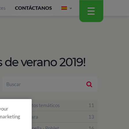
tes
CONTÁCTANOS
 de verano 2019!
Campamentos temáticos
11
 your
 marketing
Finca Vallclara
13
Finca La Capella - Poblet
16