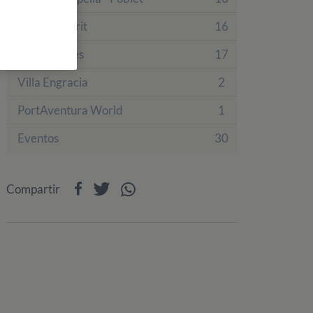
Finca Tamarit
16
Finca Prades
17
Villa Engracia
2
PortAventura World
1
Eventos
30
Compartir