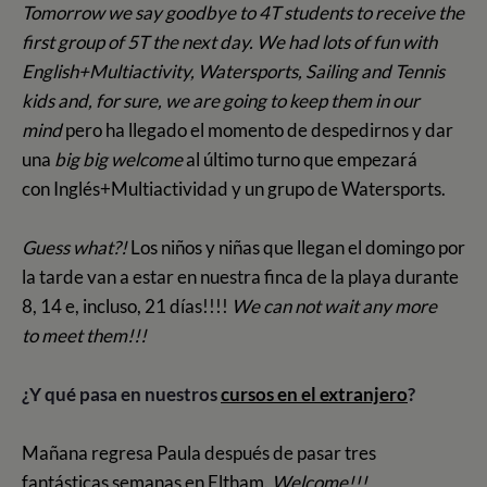
Tomorrow we say goodbye to 4T students to receive the
first group of 5T the next day. We had lots of fun with
English+Multiactivity, Watersports, Sailing and Tennis
kids and, for sure, we are going to keep them in our
mind
pero ha llegado el momento de despedirnos y dar
una
big big welcome
al último turno que empezará
con Inglés+Multiactividad y un grupo de Watersports.
Guess what?!
Los niños y niñas que llegan el domingo por
la tarde van a estar en nuestra finca de la playa durante
8, 14 e, incluso, 21 días!!!!
We can not wait any more
to meet them!!!
¿Y qué pasa en nuestros
cursos en el extranjero
?
Mañana regresa Paula después de pasar tres
fantásticas semanas en Eltham.
Wel
come!!!