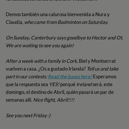
Demos también una calurosa bienvenida a Nura y
Claudia,
who came from Badminton on Saturday.
On Sunday, Canterbury says goodbye to Hector and Ot.
We are waiting to see you a
gain!
After a week with a family in Cork,
Biel y Montserrat
vuelven a casa. ¿Os a gustado Irlanda?
Tell us and take
part in our contests:
Read the bases here!
Esperamos
que la respuesta sea
YES!
porqué
Ireland
será, este
domingo, el destino de Abril, quién pasará un par de
semanas allí.
Nice flight, Abril!!!!
See you next Friday :)