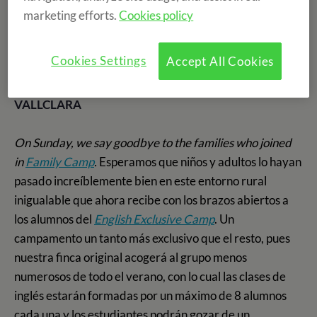
deportes, fiestas, momentos de piscina y playa,
marketing efforts.
Cookies policy
conociendo gente y sitios nuevos, conviviendo en
residencias al extranjero... que están por venir
. Let's see
Cookies Settings
Accept All Cookies
it!!
VALLCLARA
On Sunday, we say goodbye to the families who joined
in
Family Camp
.
Esperamos que niños y adultos lo hayan
pasado increíblemente bien en este entorno rural
inigualable que ahora recibe con los brazos abiertos a
los alumnos del
English Exclusive Camp
. Un
campamento un tanto más exclusivo que el resto, pues
nuestra finca original acogerá al grupo menos
numerosos de todo el verano, con lo cual las clases de
inglés estarán formadas por un máximo de 8 alumnos
cada una y los estudiantes podrán gozar de un