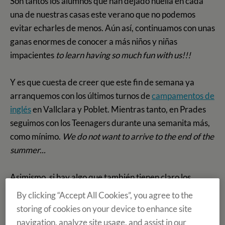
Son tantos los alumnos que han dejado huella en cada
una de nuestras casas este verano que no podemos
evitar echarles de menos. Aún así, continuamos con unas
ganas enormes de conocer a más niños y niñas
impacientes
to learn having so much fun with us!!!
Y es que cuesta de creer que este fin de semana ya
arranquemos con los últimos turnos de
campamentos de
inglés
en Vallclara y Poblet. Mientras tanto, en Prades
seguimos con los Teenagers durante una semanita más,
como mínimo.
We do not want to arrive to the end of the
summer...
Asimismo, si hay algo que también tienen claro los
intrépidos alumnos se lanzaron a realizan uno de
By clicking “Accept All Cookies”, you agree to the
nuestros
cursos de inglés en el extranjero
, es que vamos
storing of cookies on your device to enhance site
a disfrutar todas las clases de inglés, actividades,
navigation, analyze site usage, and assist in our