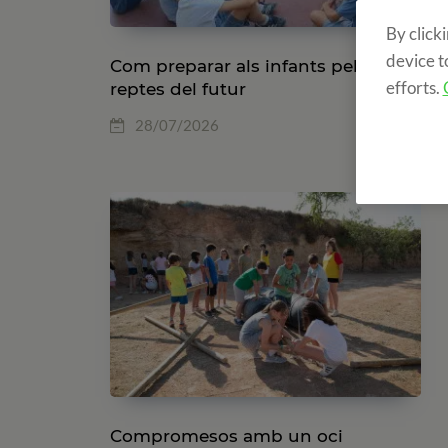
By click
device t
Com preparar als infants pels
efforts.
reptes del futur
28/07/2026
Compromesos amb un oci