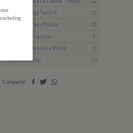
Colònies Finca La Capella - Poblet
12
 your
Colònies Finca Tamarit
15
 marketing
Colònies a Finca Prades
15
Hotel Villa Engracia
2
Sobre PortAventura World
1
Esdeveniments
24
Compartir